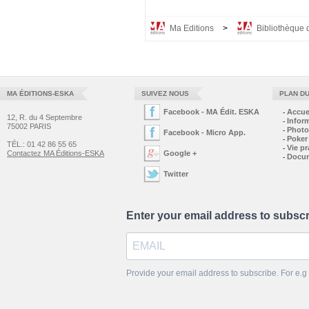
Ma Editions
>
Bibliothèque 
MA ÉDITIONS-ESKA
SUIVEZ NOUS
PLAN DU
Facebook - MA Édit. ESKA
Accue
-
12, R. du 4 Septembre
Infor
-
75002 PARIS
Photo
-
Facebook - Micro App.
Poker
-
TÉL.: 01 42 86 55 65
Vie pr
-
Contactez MA Éditions-ESKA
Google +
Docu
-
Twitter
Enter your email address to subsc
Provide your email address to subscribe. For e