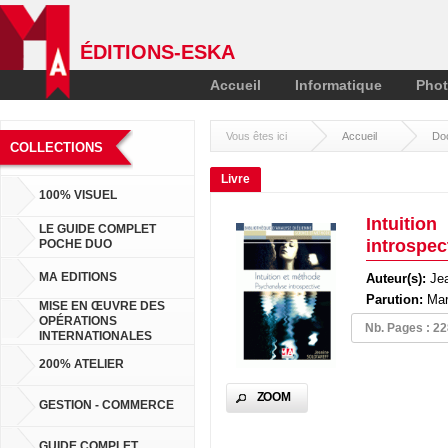
ÉDITIONS-ESKA
Accueil
Informatique
Phot
Vous êtes ici
Accueil
Do
COLLECTIONS
Livre
100% VISUEL
Intuiti
LE GUIDE COMPLET
introspec
POCHE DUO
MA EDITIONS
Auteur(s):
Je
Parution:
Mar
MISE EN ŒUVRE DES
Pa
OPÉRATIONS
Nb. Pages : 2
INTERNATIONALES
Pa
200% ATELIER
ZOOM
Pa
GESTION - COMMERCE
GUIDE COMPLET