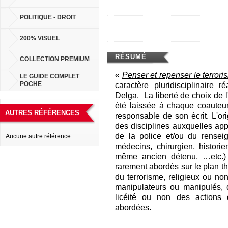
POLITIQUE - DROIT
200% VISUEL
RÉSUMÉ
COLLECTION PREMIUM
«
Penser et repenser le terror
LE GUIDE COMPLET
POCHE
caractère pluridisciplinaire 
Delga. La liberté de choix de l'
été laissée à chaque coauteur 
AUTRES RÉFÉRENCES
responsable de son écrit. L'ori
des disciplines auxquelles app
de la police et/ou du rensei
Aucune autre référence.
médecins, chirurgien, historie
même ancien détenu, …etc.) 
rarement abordés sur le plan thé
du terrorisme, religieux ou non
manipulateurs ou manipulés, de
licéité ou non des actions 
abordées.