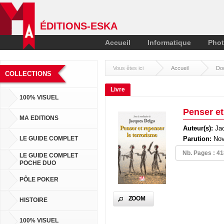
ÉDITIONS-ESKA
Accueil
Informatique
Phot
Vous êtes ici
Accueil
Do
COLLECTIONS
Livre
100% VISUEL
Penser et
MA EDITIONS
Auteur(s):
Ja
LE GUIDE COMPLET
Parution:
Nov
Nb. Pages : 4
LE GUIDE COMPLET
Pa
POCHE DUO
Pa
PÔLE POKER
ZOOM
HISTOIRE
Pa
100% VISUEL