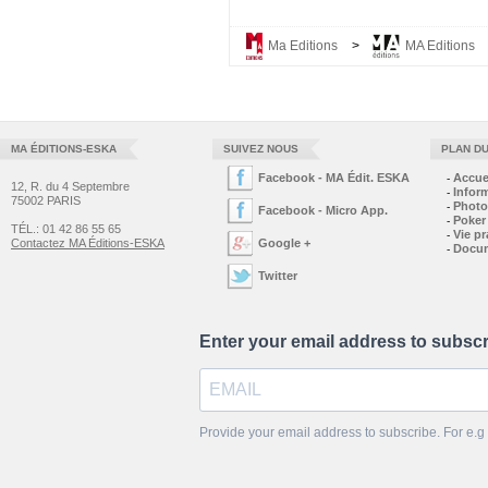
Ma Editions
>
MA Editions
MA ÉDITIONS-ESKA
SUIVEZ NOUS
PLAN DU
Facebook - MA Édit. ESKA
Accue
-
12, R. du 4 Septembre
Infor
-
75002 PARIS
Photo
-
Facebook - Micro App.
Poker
-
TÉL.: 01 42 86 55 65
Vie pr
-
Contactez MA Éditions-ESKA
Google +
Docu
-
Twitter
Enter your email address to subsc
Provide your email address to subscribe. For e