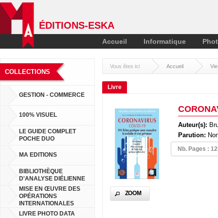
ÉDITIONS-ESKA
Accueil
Informatique
Phot
Vous êtes ici
Accueil
Vie
COLLECTIONS
Livre
GESTION - COMMERCE
CORONAVI
100% VISUEL
Auteur(s):
Br
LE GUIDE COMPLET
Parution:
Non
POCHE DUO
Nb. Pages : 1
Pa
MA EDITIONS
BIBLIOTHÈQUE
Pa
D'ANALYSE DIÉLIENNE
MISE EN ŒUVRE DES
ZOOM
OPÉRATIONS
Pa
INTERNATIONALES
LIVRE PHOTO DATA