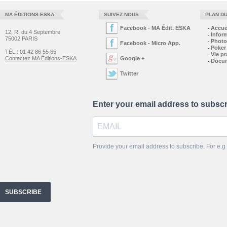
MA ÉDITIONS-ESKA
SUIVEZ NOUS
PLAN DU
Facebook - MA Édit. ESKA
Accue
-
12, R. du 4 Septembre
Infor
-
75002 PARIS
Photo
-
Facebook - Micro App.
Poker
-
TÉL.: 01 42 86 55 65
Vie pr
-
Contactez MA Éditions-ESKA
Google +
Docu
-
Twitter
Enter your email address to subsc
Provide your email address to subscribe. For e
SUBSCRIBE